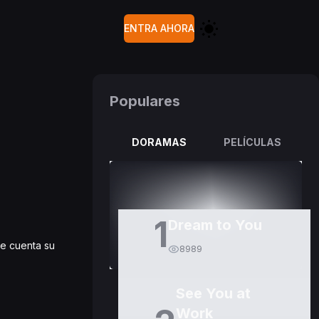
ENTRA AHORA
Populares
DORAMAS
PELÍCULAS
1
Dream to You
le cuenta su
8989
See You at
Work