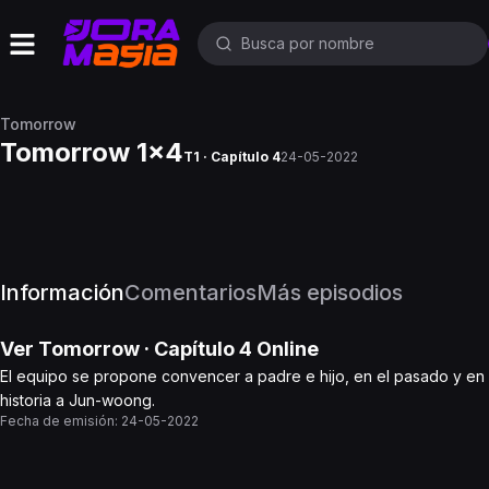
Tomorrow
Tomorrow 1x4
T1 · Capítulo 4
24-05-2022
Información
Comentarios
Más episodios
Ver
Tomorrow
· Capítulo
4
Online
El equipo se propone convencer a padre e hijo, en el pasado y en e
historia a Jun-woong.
Fecha de emisión:
24-05-2022