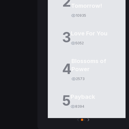
2
Tomorrow!
10935
3
Love For You
5052
Blossoms of
4
Power
2573
5
Payback
8394