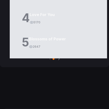
4
Love For You
5170
5
Blossoms of Power
2647