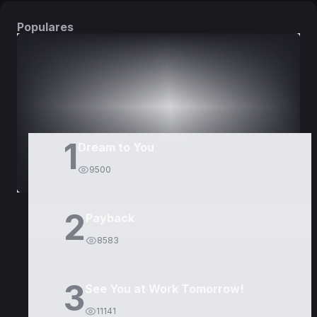
Populares
DORAMAS
PELÍCULAS
1
Dream to You
9500
2
Payback
8583
3
See You at Work Tomorrow!
11141