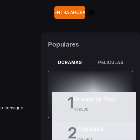
ENTRA AHORA
Populares
DORAMAS
PELÍCULAS
1
Dream to You
no consigue
9500
2
Payback
8583