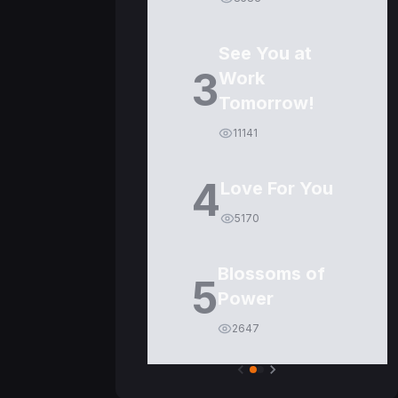
See You at
3
Work
Tomorrow!
11141
4
Love For You
5170
Blossoms of
5
Power
2647