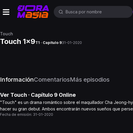
Touch
Touch 1x9
T1 · Capítulo 9
31-01-2020
Información
Comentarios
Más episodios
Ver
Touch
· Capítulo
9
Online
"Touch" es un drama romántico sobre el maquillador Cha Jeong-hye
hacer su gran debut. Ambos encontrarán nuevos sueños que perseg
Fecha de emisión:
31-01-2020