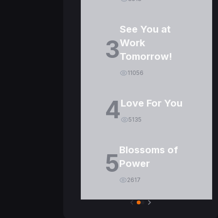
See You at
3
Work
Tomorrow!
11056
4
Love For You
5135
Blossoms of
5
Power
2617