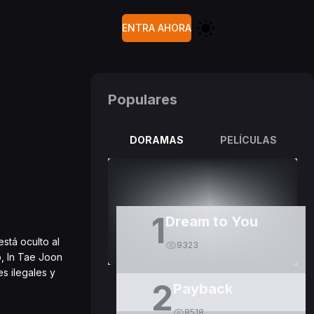
ENTRA AHORA
Populares
DORAMAS
PELÍCULAS
1
Dream to You
stá oculto al
9323
o, In Tae Joon
s ilegales y
2
Payback
8518