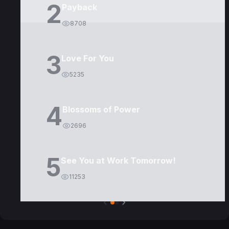
2
Payback
8708
3
Love For You
5235
4
Blossoms of Power
2696
5
See You at Work Tomorrow!
11253