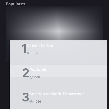
Populares
DORAMAS
PELÍCULAS
1
Dream to You
9323
2
Payback
8518
3
See You at Work Tomorrow!
11056