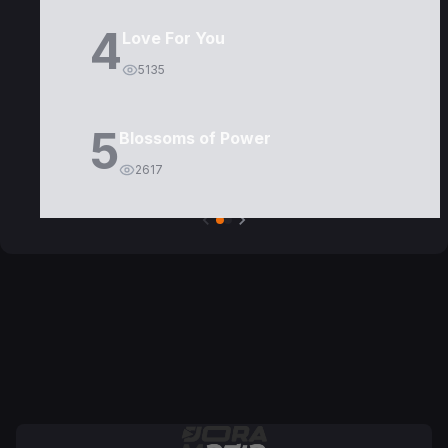
4
Love For You
5135
5
Blossoms of Power
2617