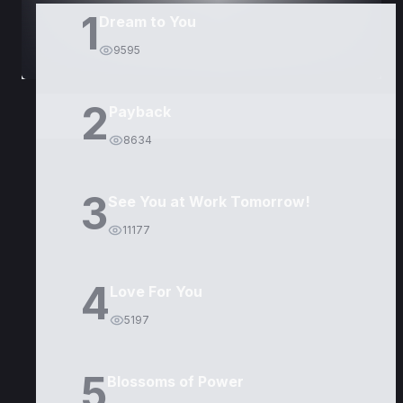
1
Dream to You
9595
2
Payback
8634
3
See You at Work Tomorrow!
11177
4
Love For You
5197
5
Blossoms of Power