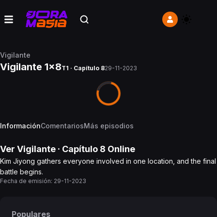
Vigilante
Vigilante 1x8
T1 · Capítulo 8
29-11-2023
Información
Comentarios
Más episodios
Ver
Vigilante
· Capítulo
8
Online
Kim Jiyong gathers everyone involved in one location, and the final
battle begins.
Fecha de emisión:
29-11-2023
Populares