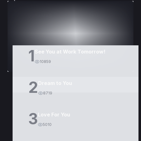
DORAMAS
PELÍCULAS
1
See You at Work Tomorrow!
10859
2
Dream to You
8719
3
Love For You
5010