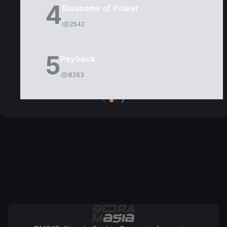
4
Blossoms of Power
2542
5
Payback
8263