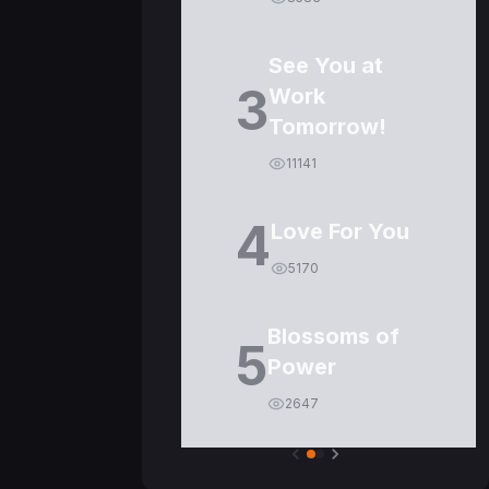
See You at
3
Work
Tomorrow!
11141
4
Love For You
5170
Blossoms of
5
Power
2647