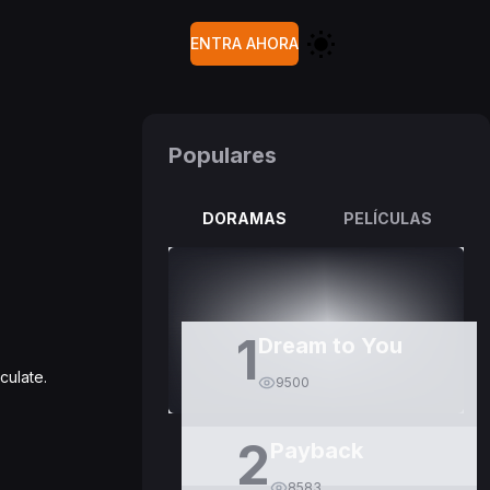
ENTRA AHORA
Populares
DORAMAS
PELÍCULAS
1
Dream to You
culate.
9500
2
Payback
8583