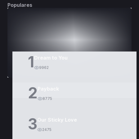
Populares
DORAMAS
PELÍCULAS
1
Dream to You
9962
2
Payback
8775
3
Our Sticky Love
2475