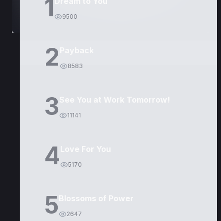
1
Dream to You
9500
2
Payback
8583
3
See You at Work Tomorrow!
11141
4
Love For You
5170
5
Blossoms of Power
2647