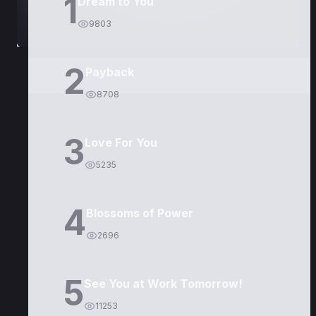
1
Dream to You
9803
2
Payback
8708
3
Love For You
5235
4
Blossoms of Power
2696
5
See You at Work Tomorrow!
11253