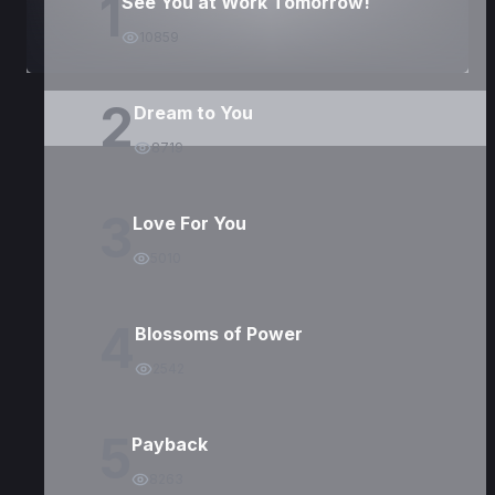
1
See You at Work Tomorrow!
10859
2
Dream to You
8719
3
Love For You
5010
4
Blossoms of Power
2542
5
Payback
8263