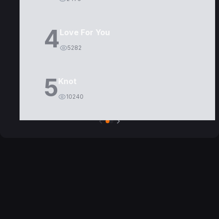
4
Love For You
5282
5
Knot
10240