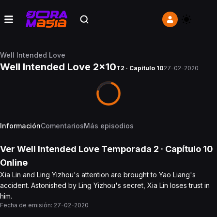
Well Intended Love
Well Intended Love 2x10
T2 · Capítulo 10
27-02-2020
Información
Comentarios
Más episodios
Ver
Well Intended Love
Temporada 2
· Capítulo
10
Online
Xia Lin and Ling Yizhou's attention are brought to Yao Liang's
accident. Astonished by Ling Yizhou's secret, Xia Lin loses trust in
him.
Fecha de emisión:
27-02-2020