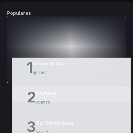
Populares
DORAMAS
PELÍCULAS
1
Dream to You
9962
2
Payback
8775
3
Our Sticky Love
2475