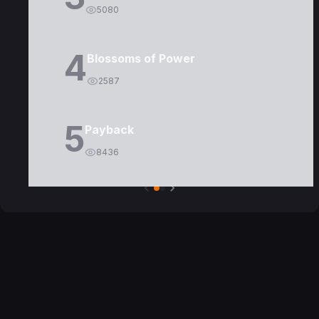
5080
4
Blossoms of Power
2587
5
Payback
8436