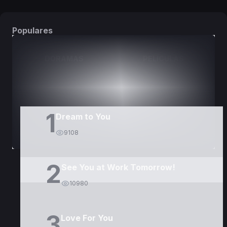
Populares
DORAMAS
PELÍCULAS
1
Dream to You
9108
2
See You at Work Tomorrow!
10980
3
Love For You