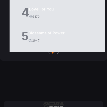
4
Love For You
5170
5
Blossoms of Power
2647