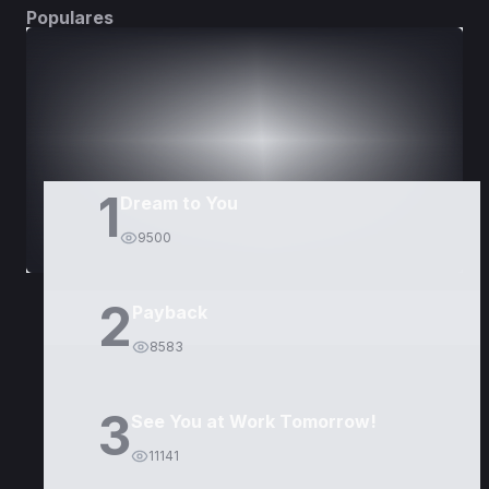
Populares
DORAMAS
PELÍCULAS
1
Dream to You
9500
2
Payback
8583
3
See You at Work Tomorrow!
11141