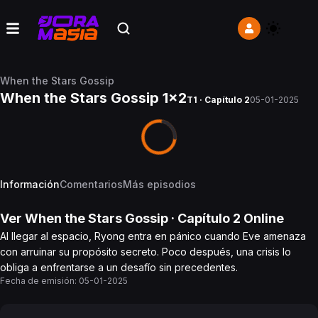
When the Stars Gossip
When the Stars Gossip 1x2
T1 · Capítulo 2
05-01-2025
Información
Comentarios
Más episodios
Ver
When the Stars Gossip
· Capítulo
2
Online
Al llegar al espacio, Ryong entra en pánico cuando Eve amenaza
con arruinar su propósito secreto. Poco después, una crisis lo
obliga a enfrentarse a un desafío sin precedentes.
Fecha de emisión:
05-01-2025