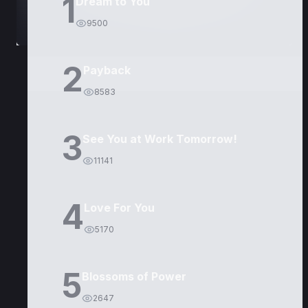
1
Dream to You
9500
2
Payback
8583
3
See You at Work Tomorrow!
11141
4
Love For You
5170
5
Blossoms of Power
2647