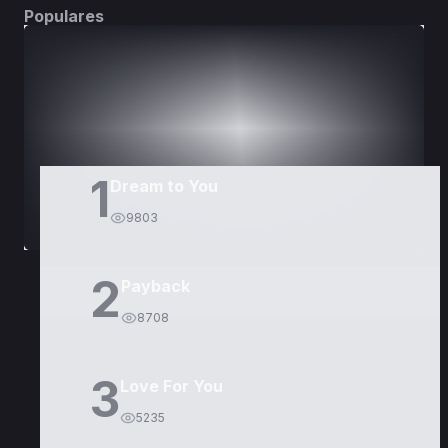
Populares
DORAMAS
PELÍCULAS
1
Dream to You
9803
2
Payback
8708
3
Love For You
5235