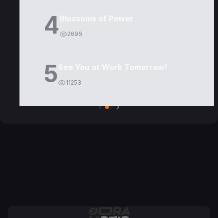
4
Blossoms of Power
2696
5
See You at Work Tomorrow!
11253