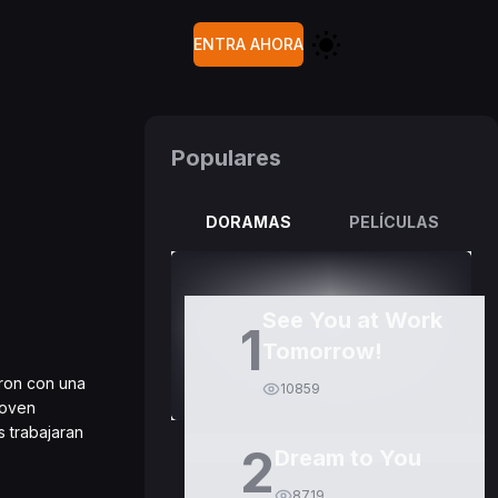
ENTRA AHORA
Populares
DORAMAS
PELÍCULAS
See You at Work
1
Tomorrow!
eron con una
10859
joven
s trabajaran
2
Dream to You
8719