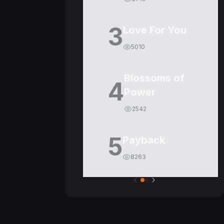
3
Love For You
5010
Blossoms of
4
Power
2542
5
Payback
8263