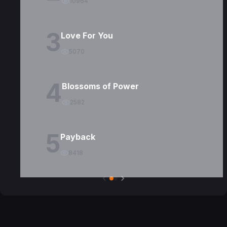
10964
3
Love For You
5070
4
Blossoms of Power
2582
5
Payback
8418