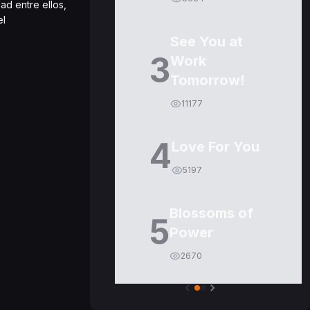
ad entre ellos,
el
See You at
3
Work
Tomorrow!
11177
4
Love For You
5197
Blossoms of
5
Power
2670