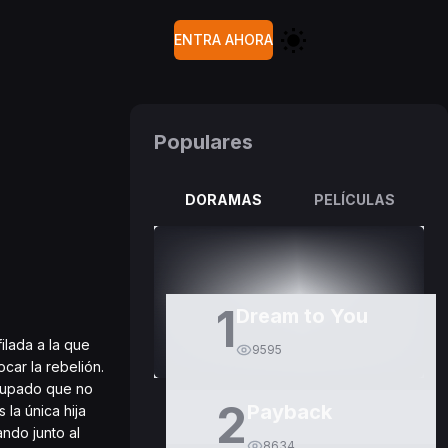
ENTRA AHORA
Populares
DORAMAS
PELÍCULAS
1
Dream to You
ilada a la que
9595
car la rebelión.
ocupado que no
2
Payback
 la única hija
ando junto al
8634