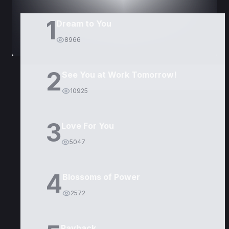
1
Dream to You
8966
2
See You at Work Tomorrow!
10925
3
Love For You
5047
4
Blossoms of Power
2572
Payback