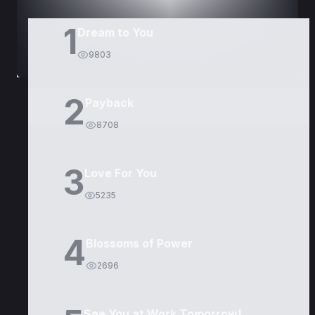
1
Dream to You
9803
2
Payback
8708
3
Love For You
5235
4
Blossoms of Power
2696
See You at Work Tomorrow!