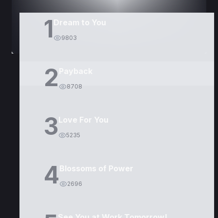
1
Dream to You
9803
2
Payback
8708
3
Love For You
5235
4
Blossoms of Power
2696
See You at Work Tomorrow!