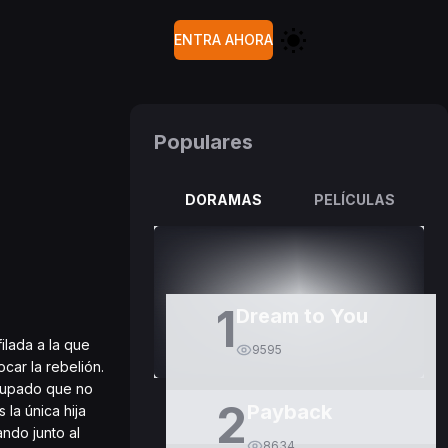
ENTRA AHORA
Populares
DORAMAS
PELÍCULAS
1
Dream to You
ilada a la que
9595
car la rebelión.
ocupado que no
2
Payback
 la única hija
ando junto al
8634