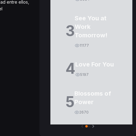
ad entre ellos,
el
See You at
3
Work
Tomorrow!
11177
4
Love For You
5197
Blossoms of
5
Power
2670