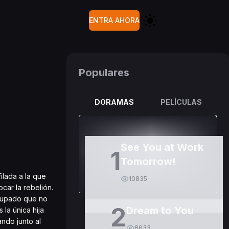
ENTRA AHORA
Populares
DORAMAS
PELÍCULAS
See You at Work
1
Tomorrow!
ilada a la que
10835
car la rebelión.
ocupado que no
2
Dream to You
 la única hija
ando junto al
8633