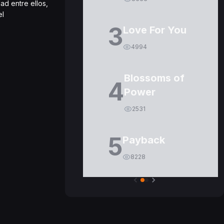
ad entre ellos,
el
3
Love For You
4994
Blossoms of
4
Power
2531
5
Payback
8228