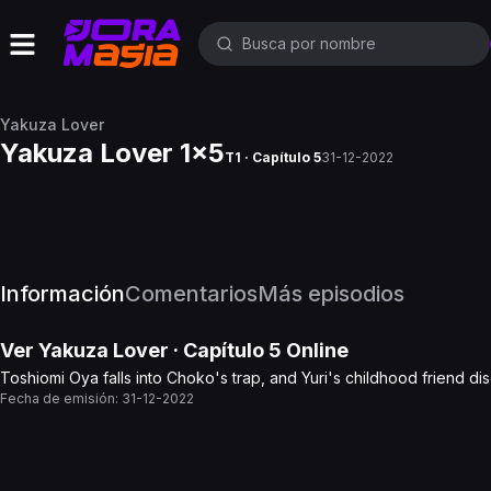
Yakuza Lover
Yakuza Lover 1x5
T1 · Capítulo 5
31-12-2022
Información
Comentarios
Más episodios
Ver
Yakuza Lover
· Capítulo
5
Online
Toshiomi Oya falls into Choko's trap, and Yuri's childhood friend di
Fecha de emisión:
31-12-2022