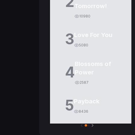
2
Tomorrow!
10980
3
Love For You
5080
Blossoms of
4
Power
2587
5
Payback
8436