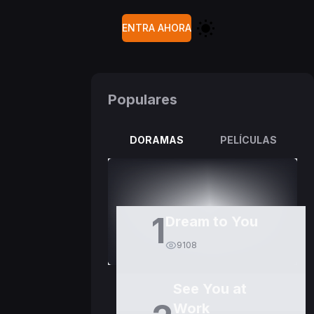
ENTRA AHORA
Populares
DORAMAS
PELÍCULAS
1
Dream to You
9108
See You at
Work