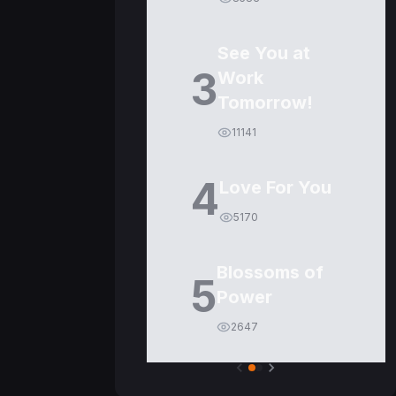
See You at
3
Work
Tomorrow!
11141
4
Love For You
5170
Blossoms of
5
Power
2647