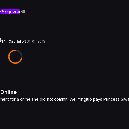
Explorar
3
T1 · Capítulo 3
31-01-2019
Online
ent for a crime she did not commit. Wei Yingluo pays Princess Siwan