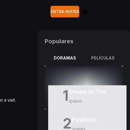
ENTRA AHORA
Populares
DORAMAS
PELÍCULAS
1
Dream to You
 a visit.
9500
2
Payback
8583