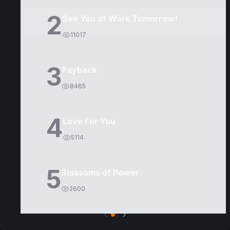
2
See You at Work Tomorrow!
11017
3
Payback
8465
4
Love For You
5114
5
Blossoms of Power
2600