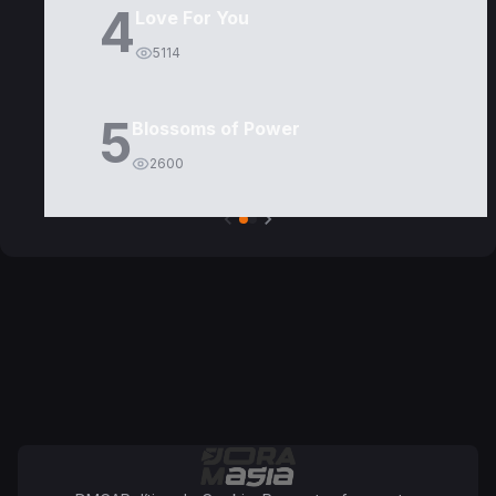
4
Love For You
5114
5
Blossoms of Power
2600