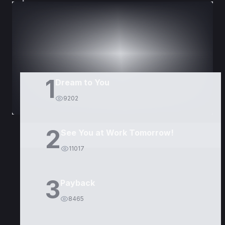
DORAMAS
PELÍCULAS
1
Dream to You
9202
2
See You at Work Tomorrow!
11017
3
Payback
8465