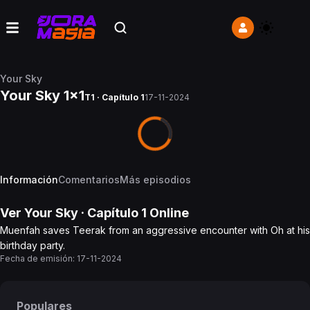
Your Sky
Your Sky 1x1
T1 · Capítulo 1
17-11-2024
Información
Comentarios
Más episodios
Ver
Your Sky
· Capítulo
1
Online
Muenfah saves Teerak from an aggressive encounter with Oh at his
birthday party.
Fecha de emisión:
17-11-2024
Populares