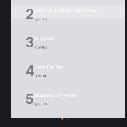
2
See You at Work Tomorrow!
11017
3
Payback
8465
4
Love For You
5114
5
Blossoms of Power
2600