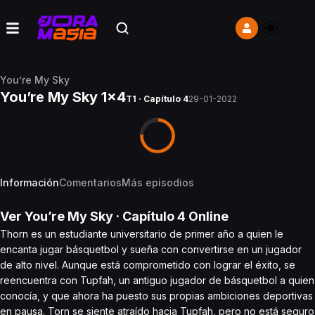
You’re My Sky
You’re My Sky 1x4
T1 · Capítulo 4
29-01-2022
Información
Comentarios
Más episodios
Ver
You’re My Sky
· Capítulo
4
Online
Thorn es un estudiante universitario de primer año a quien le
encanta jugar básquetbol y sueña con convertirse en un jugador
de alto nivel. Aunque está comprometido con lograr el éxito, se
reencuentra con Tupfah, un antiguo jugador de básquetbol a quien
conocía, y que ahora ha puesto sus propias ambiciones deportivas
en pausa. Torn se siente atraído hacia Tupfah, pero no está seguro