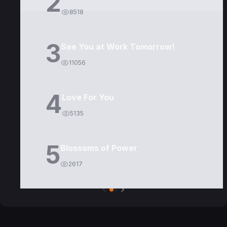
2
8518
3
See You at Work Tomorrow!
11056
4
Love For You
5135
5
Blossoms of Power
2617