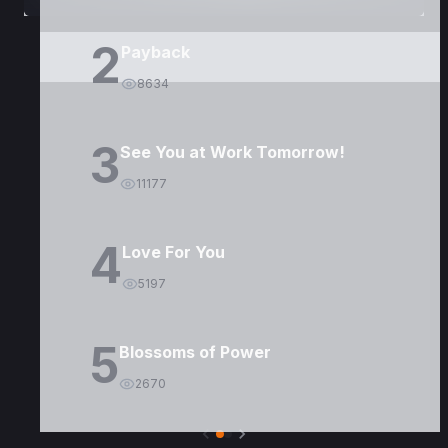
2
Payback
8634
3
See You at Work Tomorrow!
11177
4
Love For You
5197
5
Blossoms of Power
2670