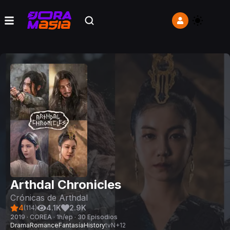
Arthdal Chronicles
Crónicas de Arthdal
4
4.1K
2.9K
(
114
)
2019 · COREA · 1h/ep · 30 Episodios
Drama
Romance
Fantasía
History
tvN
+
12