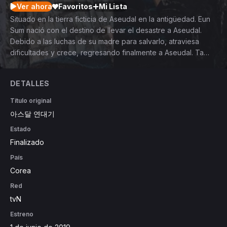
Ver ahora
Favoritos
Mi Lista
Situado en la tierra ficticia de Aseudal en la antigüedad. Eun
Sum nació con el destino de llevar el desastre a Aseudal.
Debido a las luchas de su madre para salvarlo, atraviesa
dificultades y crece, regresando finalmente a Aseudal. Ta
Gon es un héroe de guerra de Aseudal. Ha allanado el
camino para que se convierta en una nación próspera y
DETALLES
sueña con convertirse en su primer rey. Tan Ya nació con la
misma suerte que Eun Sum. Es la sucesora de la tribu Wahan
Título original
y pasando por dificultades, se dio cuenta de su misión. Vive
아스달 연대기
bajo el más alto honor y su ambición es convertirse en
Estado
política. Tae Al Ha es la última descendiente de los Neanthal,
una raza completamente diferente de los humanos, y su
Finalizado
ambición no tiene límites.
País
Corea
Red
tvN
Estreno