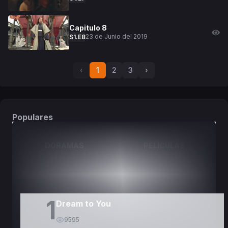
Capitulo
8
23 de Junio del 2019
S
1
.E
8
‹
1
2
3
›
Populares
DORAMAS
PELÍCULAS
1
Dream to You
9595