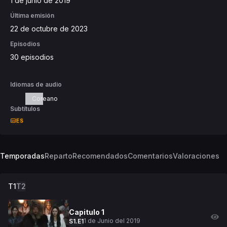
1 de junio de 2019
Última emisión
22 de octubre de 2023
Episodios
30 episodios
Idiomas de audio
Coreano
Subtítulos
ES
Temporadas
Reparto
Recomendados
Comentarios
Valoraciones
T
1
T
2
Capitulo
1
1 de Junio del 2019
S
1
.E
1