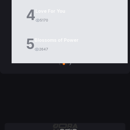
4
Love For You
5170
5
Blossoms of Power
2647