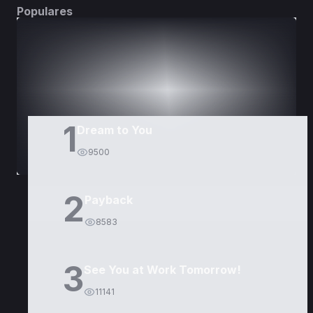
Populares
DORAMAS
PELÍCULAS
1
Dream to You
9500
2
Payback
8583
3
See You at Work Tomorrow!
11141