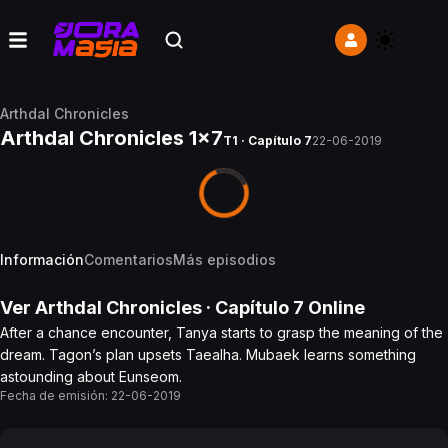
Arthdal Chronicles
Arthdal Chronicles 1x7
T1 · Capítulo 7
22-06-2019
Información
Comentarios
Más episodios
Ver
Arthdal Chronicles
· Capítulo
7
Online
After a chance encounter, Tanya starts to grasp the meaning of the
dream. Tagon’s plan upsets Taealha. Mubaek learns something
astounding about Eunseom.
Fecha de emisión:
22-06-2019