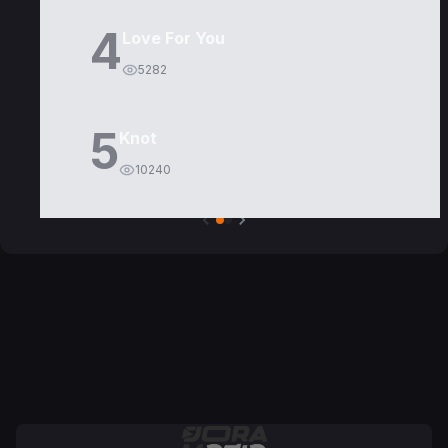
4
Love For You
5282
5
Knot
10240