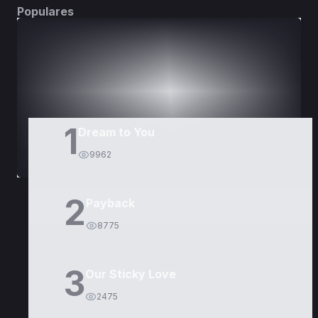
Populares
DORAMAS
PELÍCULAS
1
Dream to You
9962
2
Payback
8775
3
Our Sticky Love
2475