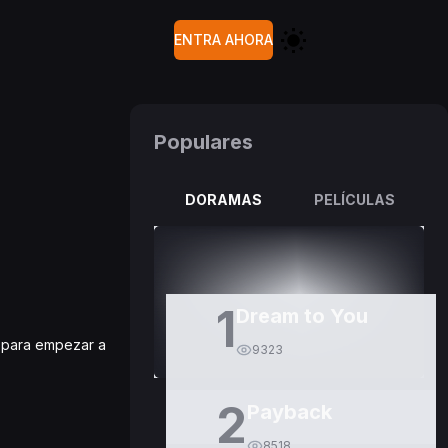
ENTRA AHORA
Populares
DORAMAS
PELÍCULAS
1
Dream to You
or para empezar a
9323
2
Payback
8518