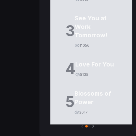
See You at
3
Work
Tomorrow!
11056
4
Love For You
5135
Blossoms of
5
Power
2617