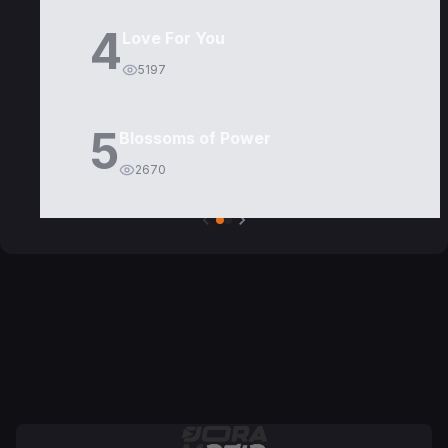
4
Love For You
5197
5
Blossoms of Power
2670