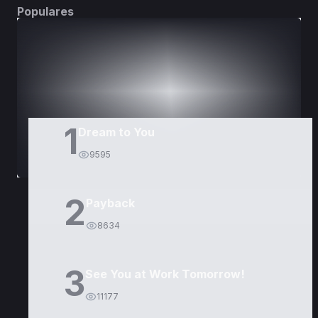
Populares
DORAMAS
PELÍCULAS
1
Dream to You
9595
2
Payback
8634
3
See You at Work Tomorrow!
11177