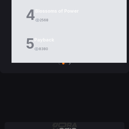
4
Blossoms of Power
2568
5
Payback
8380