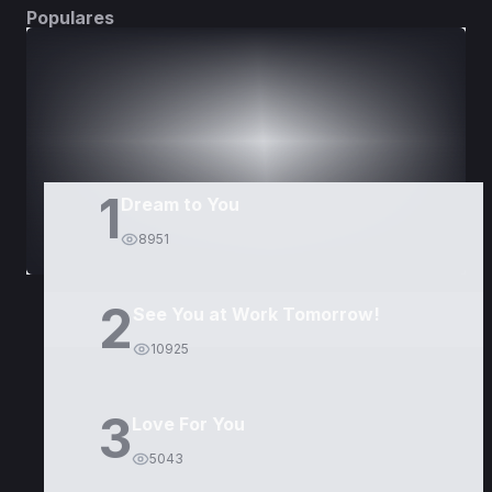
Populares
DORAMAS
PELÍCULAS
1
Dream to You
8951
2
See You at Work Tomorrow!
10925
3
Love For You
5043