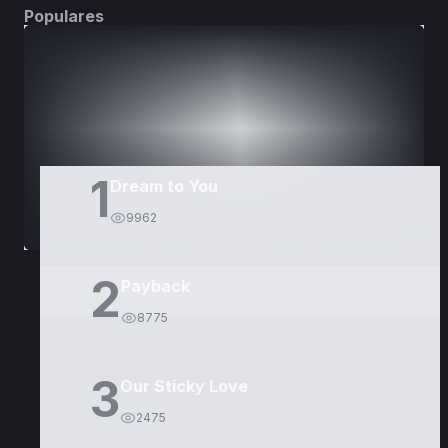
Populares
DORAMAS
PELÍCULAS
1
Dream to You
9962
2
Payback
8775
3
Our Sticky Love
2475