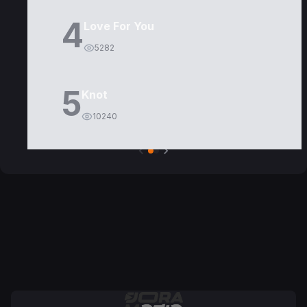
4
Love For You
5282
5
Knot
10240