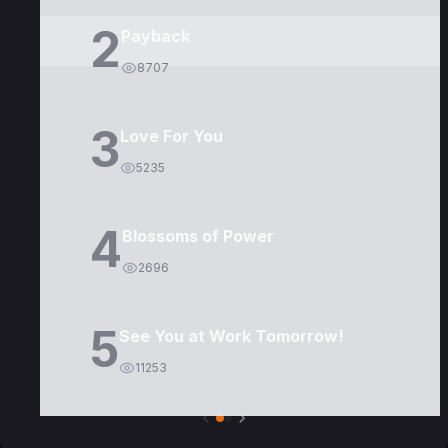
2
Payback
8707
3
Love For You
5235
4
Blossoms of Power
2696
5
See You at Work Tomorrow!
11253