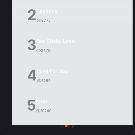
2
Payback
8775
3
Our Sticky Love
2475
4
Love For You
5282
5
Knot
10240