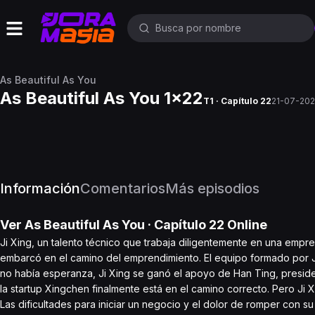
As Beautiful As You
As Beautiful As You 1x22
T1 · Capítulo 22
21-07-20
Información
Comentarios
Más episodios
Ver
As Beautiful As You
· Capítulo
22
Online
Ji Xing, un talento técnico que trabaja diligentemente en una empr
embarcó en el camino del emprendimiento. El equipo formado por Ji
no había esperanza, Ji Xing se ganó el apoyo de Han Ting, presid
la startup Xingchen finalmente está en el camino correcto. Pero Ji
Las dificultades para iniciar un negocio y el dolor de romper con s