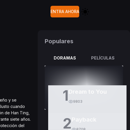
ENTRA AHORA
Populares
DORAMAS
PELÍCULAS
1
Dream to You
ueño y se
9803
 Justo cuando
ón de Han Ting,
2
Payback
ante siete años.
rotección del
8708