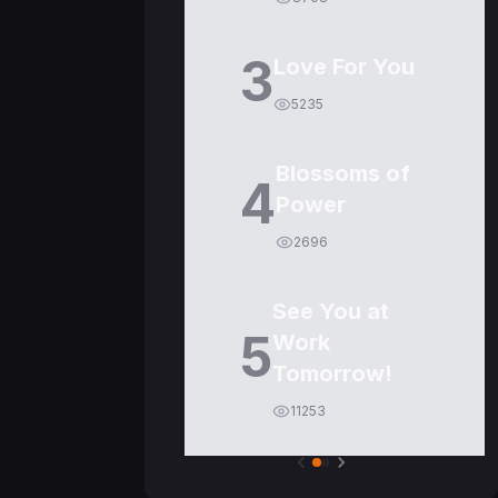
3
Love For You
5235
Blossoms of
4
Power
2696
See You at
5
Work
Tomorrow!
11253