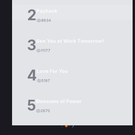
2
Payback
8634
3
See You at Work Tomorrow!
11177
4
Love For You
5197
5
Blossoms of Power
2670