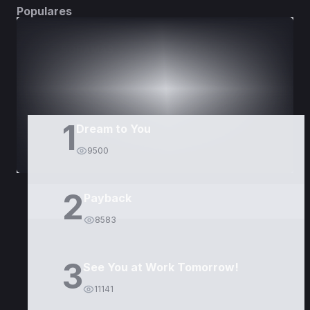
Populares
DORAMAS
PELÍCULAS
1
Dream to You
9500
2
Payback
8583
3
See You at Work Tomorrow!
11141