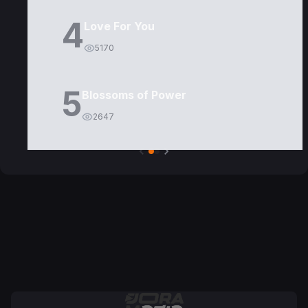
4
Love For You
5170
5
Blossoms of Power
2647