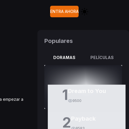
ENTRA AHORA
Populares
DORAMAS
PELÍCULAS
1
Dream to You
ara empezar a
9500
2
Payback
8583