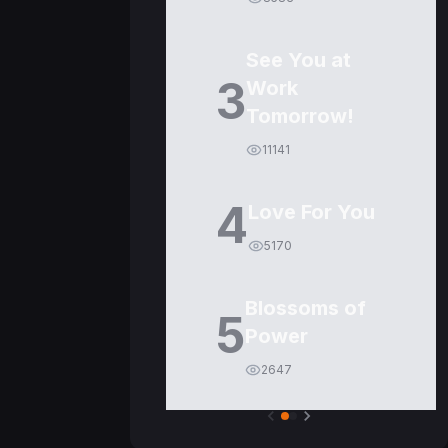
See You at
3
Work
Tomorrow!
11141
4
Love For You
5170
Blossoms of
5
Power
2647