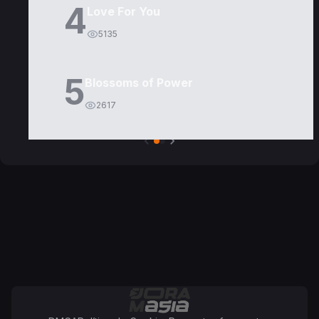
4
Love For You
5135
5
Blossoms of Power
2617