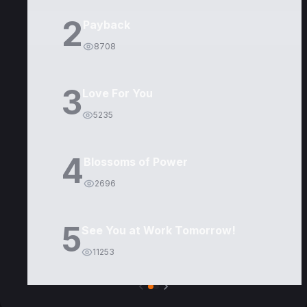
2
Payback
8708
3
Love For You
5235
4
Blossoms of Power
2696
5
See You at Work Tomorrow!
11253