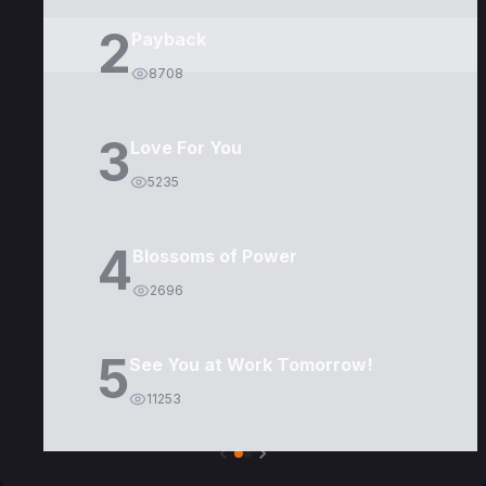
2
Payback
8708
3
Love For You
5235
4
Blossoms of Power
2696
5
See You at Work Tomorrow!
11253