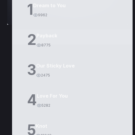
1
Dream to You
9962
2
Payback
8775
3
Our Sticky Love
2475
4
Love For You
5282
5
Knot