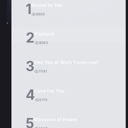
1
Dream to You
9500
2
Payback
8583
3
See You at Work Tomorrow!
11141
4
Love For You
5170
5
Blossoms of Power